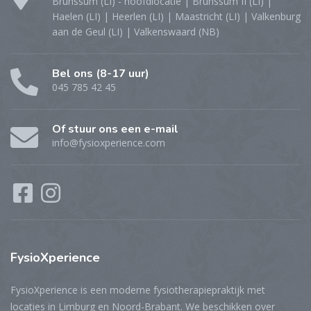
Brunssum (LI) - hoofdlocatie | Brunssum II (LI) |
Haelen (LI) | Heerlen (LI) | Maastricht (LI) | Valkenburg
aan de Geul (LI) | Valkenswaard (NB)
Bel ons (8-17 uur)
045 785 42 45
Of stuur ons een e-mail
info@fysioxperience.com
FysioXperience
FysioXperience is een moderne fysiotherapiepraktijk met
locaties in Limburg en Noord-Brabant. We beschikken over